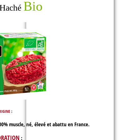
Bio
 Haché
RIGINE
:
100% muscle, né, élevé et abattu en France.
ORATION
: