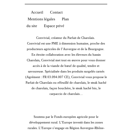
Accueil
Contact
Mentions légales
Plan
du site
Espace privé
Convivial, créateur du Parfait de Charolais.
Convivial est une PME à dimension humaine, proche des
producteurs agricoles de l’Auvergne et de la Bourgogne.
En étroite collaboration avec les éleveurs du bassin
Charolais, Convivial met tout en œuvre pour vous donner
accès à de la viande de bœuf de qualité, tendre et
savoureuse. Spécialisée dans les produits surgelés carnés
(Agrément : FR 03.094.007 CE), Convivial vous propose le
Parfait de Charolais ou effeuillé de charolais, le steak haché
de charolais, façon bouchère, le steak haché bio, le
carpaccio de charolais…
Soutenu par le Fonds européen agricole pour le
développement rural. L’Europe investit dans les zones
rurales. L’Europe s’engage en Région Auvergne-Rhône-