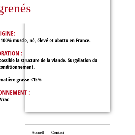
grenés
IGINE:
o 100% muscle, né, élevé et abattu en France.
ORATION :
possible la structure de la viande. Surgélation du
 conditionnement.
matière grasse <15%
ONNEMENT :
Vrac
Accueil
Contact