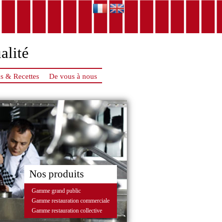
alité
s & Recettes
De vous à nous
Nos produits
Gamme grand public
Gamme restauration commerciale
Gamme restauration collective