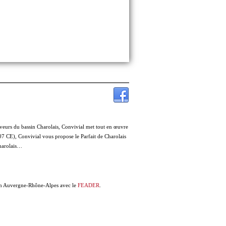
veurs du bassin Charolais, Convivial met tout en œuvre
07 CE), Convivial vous propose le Parfait de Charolais
charolais…
ion Auvergne-Rhône-Alpes avec le
FEADER
.